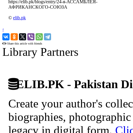
https://elib.pk/blogs/entry/24-я-АССАМБЛЕЯ-
АФРИКАНСКОГО-СОЮЗА
©
elib.pk
‹
›
Share this article with friends
Library Partners
ELIB.PK - Pakistan Dig
Create your author's collec
biographies, photographic 
legacy in digital form.
Cli