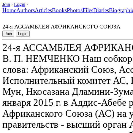
Join
·
Login
·
Home
Authors
Articles
Books
Photos
Files
Diaries
Biographi
24-я АССАМБЛЕЯ АФРИКАНСКОГО СОЮЗА
Join
Login
24-я АССАМБЛЕЯ АФРИКА
В. П. НЕМЧЕНКО Наш собкор
слова: Африканский Союз, Ас
Исполнительный комитет АС, 
Мун, Нкосазана Дламини-Зума,
января 2015 г. в Аддис-Абебе 
Африканского Союза (АС) на у
правительств - высший орган 