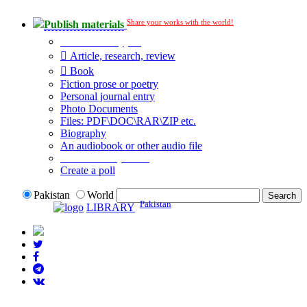
Share your works with the world!
Publish materials
Publication type?
Article, research, review
Book
Fiction prose or poetry
Personal journal entry
Photo Documents
Files: PDF\DOC\RAR\ZIP etc.
Biography
An audiobook or other audio file
Additional options:
Create a poll
Pakistan
World
Pakistan
LIBRARY