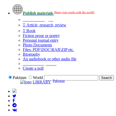
Share your works with the world!
Publish materials
Publication type?
Article, research, review
Book
Fiction prose or poetry
Personal journal entry
Photo Documents
Files: PDF\DOC\RAR\ZIP etc.
Biography
An audiobook or other audio file
Additional options:
Create a poll
Pakistan
World
Pakistan
LIBRARY