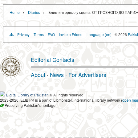
›
›
Home
Diaries
Блиц-интервью у сцены. ОТ ГРОЗНОГО ДО ПАРИ
Privacy
Terms
FAQ
Invite a Friend
Language (en)
© 2026
Pakist
Editorial Contacts
About
·
News
·
For Advertisers
Digital Library of Pakistan
® All rights reserved.
2023-2026, ELIB.PK is a part of Libmonster, international library network (
open ma
Preserving Pakistan's heritage