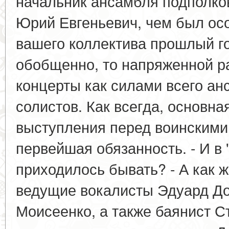
начальник ансамбля подполко
Юрий Евгеньевич, чем был ос
вашего коллектива прошлый го
обобщенно, то напряженной ра
концерты как силами всего ан
солистов. Как всегда, основна
выступления перед воинскими
первейшая обязанность. - И в 
приходилось бывать? - А как ж
ведущие вокалисты Эдуард Д
Моисеенко, а также баянист С