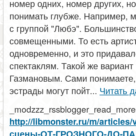
номер одних, номер других, н
понимать глубже. Например, м
с группой "Любэ". Большинст
совмещенными. То есть артис
одновременно, и это придавал
спектаклям. Такой же вариант
Газмановым. Сами понимаете,
эстрады могут пойт...
Читать 
_modzzz_rssblogger_read_more
http://libmonster.ru/m/articl
сцены-ОТ-ГРОЗНОГО-ДО-П