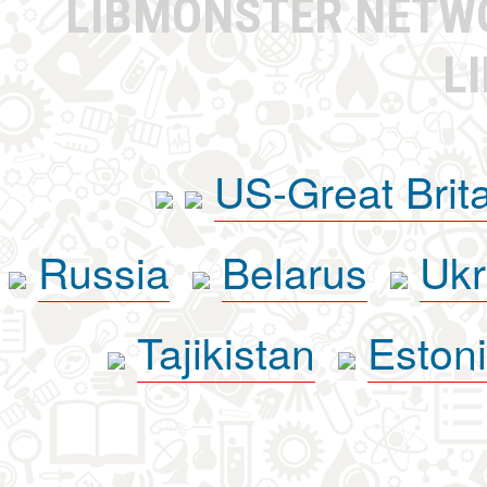
LIBMONSTER NET
L
US-Great Brit
Russia
Belarus
Ukr
Tajikistan
Eston