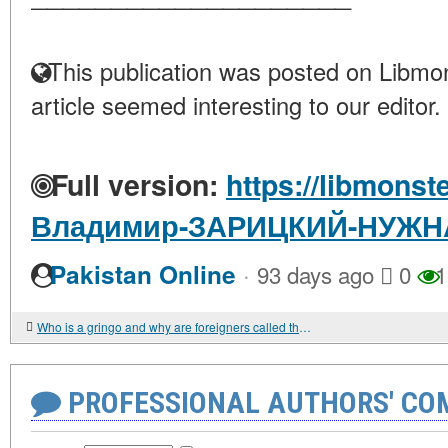
This publication was posted on Libmon
article seemed interesting to our editor.
Full version:
https://libmonst
Владимир-ЗАРИЦКИЙ-НУЖН
·
Pakistan Online
93 days ago
0
1
Who is a gringo and why are foreigners called that in Latin America?
PROFESSIONAL AUTHORS' CO