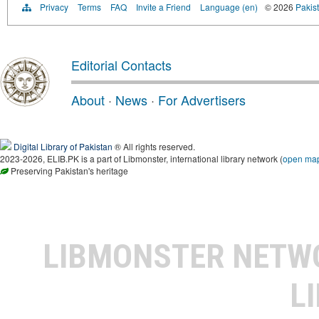
Privacy
Terms
FAQ
Invite a Friend
Language (en)
© 2026
Pakist
Editorial Contacts
About
·
News
·
For Advertisers
Digital Library of Pakistan
® All rights reserved.
2023-2026, ELIB.PK is a part of Libmonster, international library network (
open ma
Preserving Pakistan's heritage
LIBMONSTER NET
L