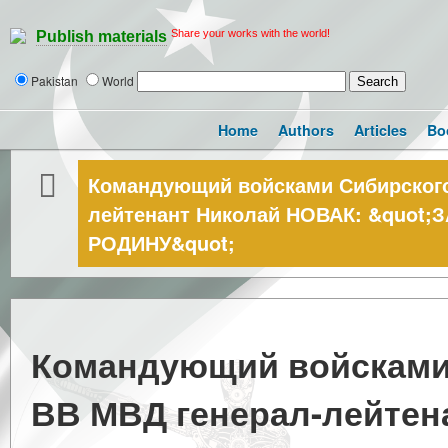
Share your works with the world!
Publish materials
Pakistan
World
Home
Authors
Articles
Bo
Командующий войсками Сибирского
лейтенант Николай НОВАК: &quo
РОДИНУ&quot;
Командующий войсками 
ВВ МВД генерал-лейтен