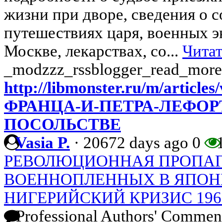
жизни при дворе, сведения о с
путешествиях царя, военных э
Москве, лекарствах, со...
Читат
_modzzz_rssblogger_read_more
http://libmonster.ru/m/artic
ФРАНЦА-И-ПЕТРА-ЛЕФОР
ПОСОЛЬСТВЕ
Vasia P.
·
20672 days ago
0
1
РЕВОЛЮЦИОННАЯ ПРОПАГ
ВОЕННОПЛЕННЫХ В ЯПОНИИ 
НИГЕРИЙСКИЙ КРИЗИС 1967-
Professional Authors' Commen