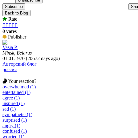
Subscribe
Sha
Back to Blog
Rate





0 votes
Publisher
Vasia P.
Minsk, Belarus
01.01.1970 (20672 days ago)
Авторский блог
россия
Your reaction?
overwhelmed (1)
entertained (1)
agree (1)
inspired (1)
sad (1)
sympathetic (1)
surprised (1)
angry (1)
confused (1)
worried (1)