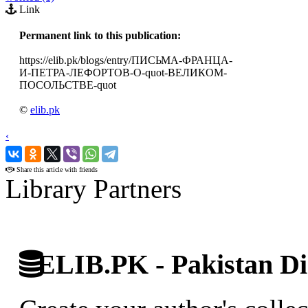
Link
Permanent link to this publication:
https://elib.pk/blogs/entry/ПИСЬМА-ФРАНЦА-
И-ПЕТРА-ЛЕФОРТОВ-О-quot-ВЕЛИКОМ-
ПОСОЛЬСТВЕ-quot
©
elib.pk
‹
›
Share this article with friends
Library Partners
ELIB.PK - Pakistan Dig