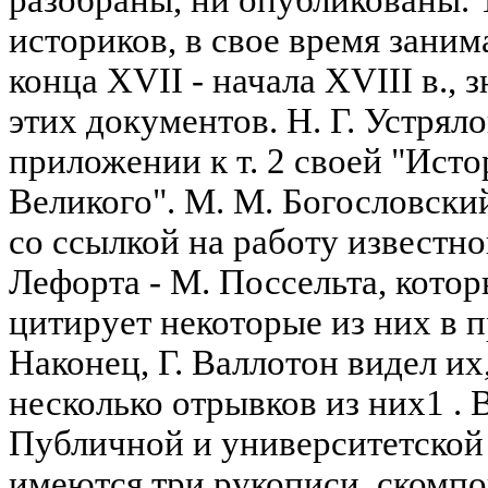
разобраны, ни опубликованы. 
историков, в свое время зани
конца XVII - начала XVIII в.,
этих документов. Н. Г. Устрял
приложении к т. 2 своей "Ист
Великого". М. М. Богословски
со ссылкой на работу известн
Лефорта - М. Поссельта, котор
цитирует некоторые из них в 
Наконец, Г. Валлотон видел их
несколько отрывков из них1 . 
Публичной и университетской
имеются три рукописи, скомп