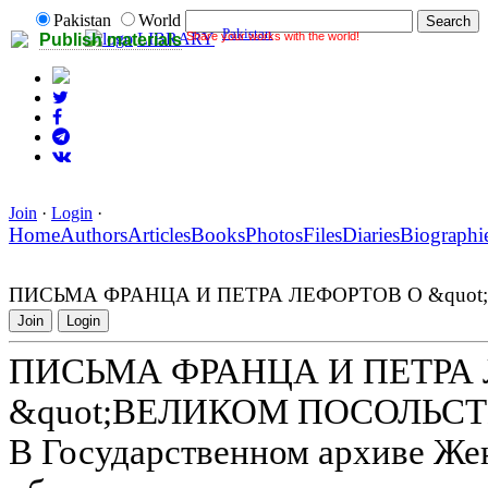
Pakistan
World
Pakistan
Share your works with the world!
LIBRARY
Publish materials
Join
·
Login
·
Home
Authors
Articles
Books
Photos
Files
Diaries
Biographi
ПИСЬМА ФРАНЦА И ПЕТРА ЛЕФОРТОВ О &quot
Join
Login
ПИСЬМА ФРАНЦА И ПЕТРА
&quot;ВЕЛИКОМ ПОСОЛЬСТ
В Государственном архиве Же