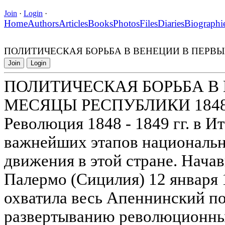
Join
·
Login
·
Home
Authors
Articles
Books
Photos
Files
Diaries
Biographi
ПОЛИТИЧЕСКАЯ БОРЬБА В ВЕНЕЦИИ В ПЕРВЫ
Join
Login
ПОЛИТИЧЕСКАЯ БОРЬБА В
МЕСЯЦЫ РЕСПУБЛИКИ 184
Революция 1848 - 1849 гг. в И
важнейших этапов национальн
движения в этой стране. Начав
Палермо (Сицилия) 12 января 1
охватила весь Апеннинский по
развертыванию революционны