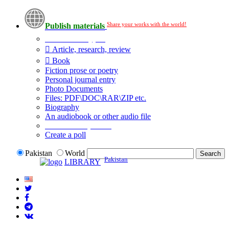
Share your works with the world!
Publish materials
Publication type?
Article, research, review
Book
Fiction prose or poetry
Personal journal entry
Photo Documents
Files: PDF\DOC\RAR\ZIP etc.
Biography
An audiobook or other audio file
Additional options:
Create a poll
Pakistan
World
Pakistan
LIBRARY