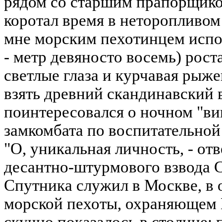
рядом со старшим прапорщико
коротал время в неторопливом
мне морским пехотинцем испол
- метр девяносто восемь) роста
светлые глаза и курчавая рыже
взять древний скандинавский 
поинтересовался о ночном "ви
замкомбата по воспитательной
"О, уникальная личность, - от
десантно-штурмового взвода 
Спутника служил в Москве, в 
морской пехоты, охраняющем
скучно показалось в столице: