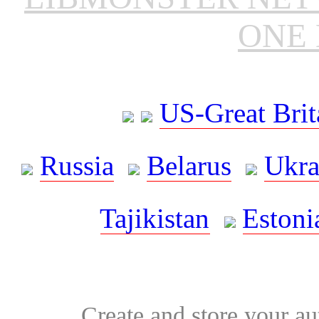
ONE 
US-Great Brit
Russia
Belarus
Ukra
Tajikistan
Estoni
Create and store your au