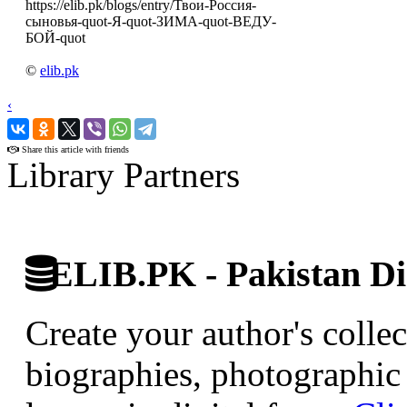
https://elib.pk/blogs/entry/Твои-Россия-
сыновья-quot-Я-quot-ЗИМА-quot-ВЕДУ-
БОЙ-quot
©
elib.pk
‹
›
Share this article with friends
Library Partners
ELIB.PK - Pakistan Dig
Create your author's collec
biographies, photographic 