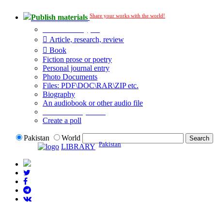
Share your works with the world!
Publish materials
Publication type?
Article, research, review
Book
Fiction prose or poetry
Personal journal entry
Photo Documents
Files: PDF\DOC\RAR\ZIP etc.
Biography
An audiobook or other audio file
Additional options:
Create a poll
Pakistan
World
Pakistan
LIBRARY