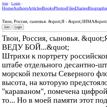
Join
·
Login
·
Home
Authors
Articles
Books
Photos
Files
Diaries
Biographi
Твои, Россия, сыновья. &quot;Я - &quot;ЗИМА&quot
Join
Login
Твои, Россия, сыновья. &quot
ВЕДУ БОЙ...&quot;
Штрихи к портрету российског
штабе отдельного десантно-ш
морской пехоты Северного фло
высота, на которую предстояло
"караваном", помечена цифрой 
то... Но в моей памяти этот по