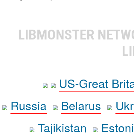
LIBMONSTER NET
L
US-Great Brit
Russia
Belarus
Ukr
Tajikistan
Eston