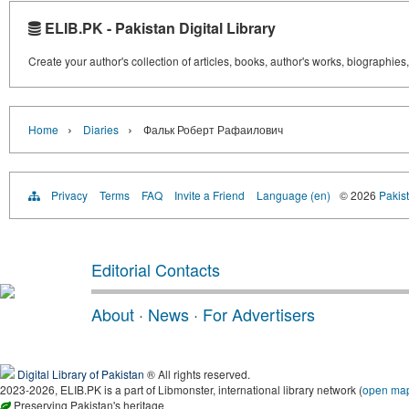
ELIB.PK - Pakistan Digital Library
Create your author's collection of articles, books, author's works, biographies
›
›
Home
Diaries
Фальк Роберт Рафаилович
Privacy
Terms
FAQ
Invite a Friend
Language (en)
© 2026
Pakist
Editorial Contacts
About
·
News
·
For Advertisers
Digital Library of Pakistan
® All rights reserved.
2023-2026, ELIB.PK is a part of Libmonster, international library network (
open ma
Preserving Pakistan's heritage