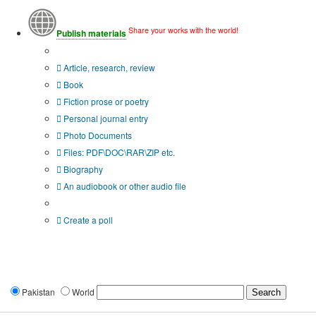
Share your works with the world!
Publish materials
Publication type?
Article, research, review
Book
Fiction prose or poetry
Personal journal entry
Photo Documents
Files: PDF\DOC\RAR\ZIP etc.
Biography
An audiobook or other audio file
Additional options:
Create a poll
Pakistan
World