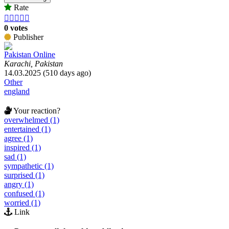
Rate





0 votes
Publisher
Pakistan Online
Karachi, Pakistan
14.03.2025 (510 days ago)
Other
england
Your reaction?
overwhelmed (1)
entertained (1)
agree (1)
inspired (1)
sad (1)
sympathetic (1)
surprised (1)
angry (1)
confused (1)
worried (1)
Link