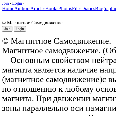
Join
·
Login
·
Home
Authors
Articles
Books
Photos
Files
Diaries
Biographi
© Магнитное Самодвижение.
Join
Login
© Магнитное Самодвижение.
Магнитное самодвижение. (Об
Основным свойством нейтрал
магнита является наличие на
(магнитное самодвижение)с 
по отношению к любому осно
магнита. При движении магни
зоны параллельно оси намагни