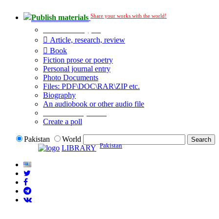
Share your works with the world!
Publish materials
Publication type?
Article, research, review
Book
Fiction prose or poetry
Personal journal entry
Photo Documents
Files: PDF\DOC\RAR\ZIP etc.
Biography
An audiobook or other audio file
Additional options:
Create a poll
Pakistan
World
Pakistan
LIBRARY