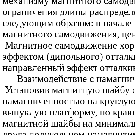
механизму магнитного самодв
ограничения длины распредел
следующим образом: в начале 
магнитного самодвижения, ц
Магнитное самодвижение хор
эффектом (дипольного) оттал
направленный эффект от
Взаимодействие с намагни
Установив магнитную шайбу с
намагниченностью на круглу
выпуклую платформу, по краю
магнитной шайбы на минималь
друга полукольцом намагнити