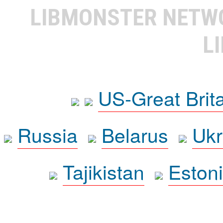
LIBMONSTER NET
L
US-Great Brit
Russia
Belarus
Ukr
Tajikistan
Eston