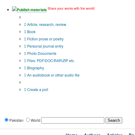
Share your works with the world!
Publish materials
Publication type?
Article, research, review
Book
Fiction prose or poetry
Personal journal entry
Photo Documents
Files: PDF\DOC\RAR\ZIP etc.
Biography
An audiobook or other audio file
Additional options:
Create a poll
Pakistan
World