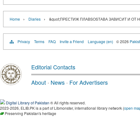
›
›
Home
Diaries
&quot;ПРЕСТИЖ ПЛАВSOSТАВА ЗАВИСИТ И ОТ Н
Privacy
Terms
FAQ
Invite a Friend
Language (en)
© 2026
Pakist
Editorial Contacts
About
·
News
·
For Advertisers
Digital Library of Pakistan
® All rights reserved.
2023-2026, ELIB.PK is a part of Libmonster, international library network (
open ma
Preserving Pakistan's heritage