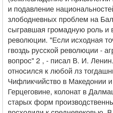
и подавление национальностей
злободневных проблем на Бал
сыгравшая громадную роль и в
революции. "Если исходная точ
гвоздь русской революции - а
вопрос" 2 , - писал В. И. Лени
относился к любой лз тогдашн
Чифликчийство в Македонии и 
Герцеговине, колонат в Далмац
старых форм производственны
восходили к средневековью. В