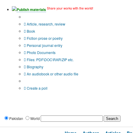
Share your works with the world!
Publish materials
Publication type?
Article, research, review
Book
Fiction prose or poetry
Personal journal entry
Photo Documents
Files: PDF\DOC\RAR\ZIP etc.
Biography
An audiobook or other audio file
Additional options:
Create a poll
Pakistan
World