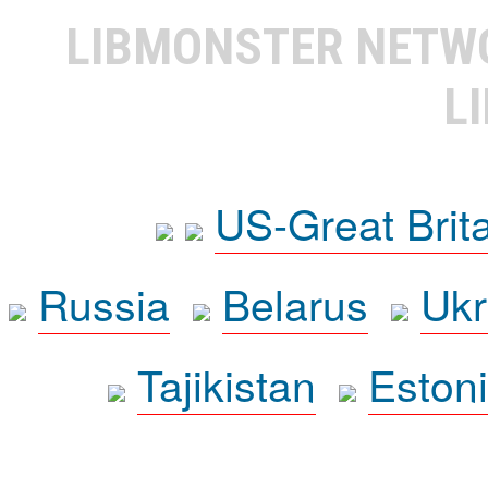
LIBMONSTER NET
L
US-Great Brit
Russia
Belarus
Ukr
Tajikistan
Eston