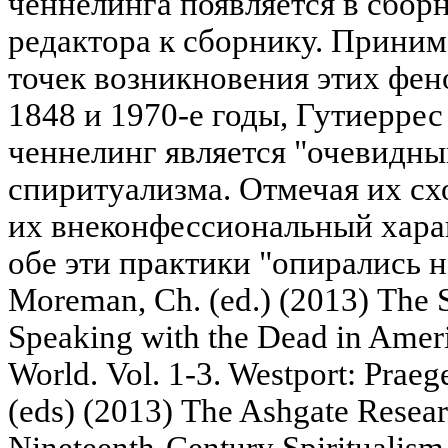
ченнелинга появляется в сбор
редактора к сборнику. Приним
точек возникновения этих фен
1848 и 1970-е годы, Гутиеррес
ченнелинг является "очевидн
спиритуализма. Отмечая их сх
их внеконфессиональный характ
обе эти практики "опирались н
Moreman, Ch. (ed.) (2013) The S
Speaking with the Dead in Amer
World. Vol. 1-3. Westport: Praeg
(eds) (2013) The Ashgate Resea
Nineteenth-Century Spiritualism