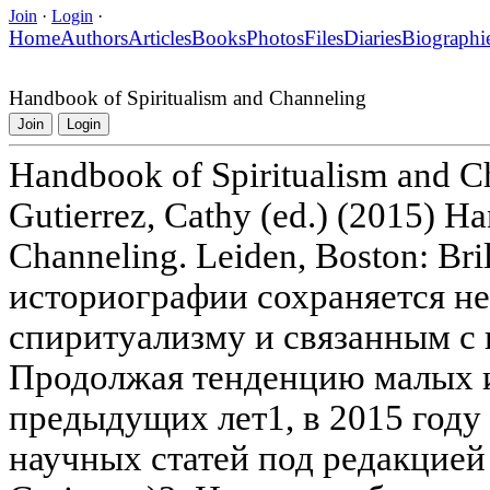
Join
·
Login
·
Home
Authors
Articles
Books
Photos
Files
Diaries
Biographi
Handbook of Spiritualism and Channeling
Join
Login
Handbook of Spiritualism and C
Gutierrez, Cathy (ed.) (2015) H
Channeling. Leiden, Boston: Bril
историографии сохраняется н
спиритуализму и связанным с
Продолжая тенденцию малых 
предыдущих лет1, в 2015 год
научных статей под редакцией