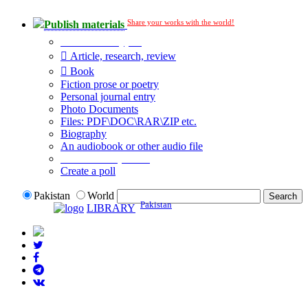
Share your works with the world!
Publish materials
Publication type?
Article, research, review
Book
Fiction prose or poetry
Personal journal entry
Photo Documents
Files: PDF\DOC\RAR\ZIP etc.
Biography
An audiobook or other audio file
Additional options:
Create a poll
Pakistan
World
Pakistan
LIBRARY