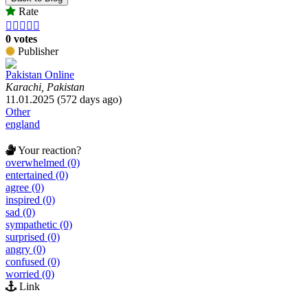
Rate





0 votes
Publisher
Pakistan Online
Karachi, Pakistan
11.01.2025 (572 days ago)
Other
england
Your reaction?
overwhelmed (0)
entertained (0)
agree (0)
inspired (0)
sad (0)
sympathetic (0)
surprised (0)
angry (0)
confused (0)
worried (0)
Link