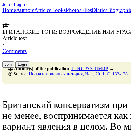
Join
·
Login
·
Home
Authors
Articles
Books
Photos
Files
Diaries
Biographi
БРИТАНСКИЕ ТОРИ: ВОЗРОЖДЕНИЕ ИЛИ УГАС
Article text
·
Comments
Join
Login
Author(s) of the publication
:
П. Ю. РАХШМИР
→
Source:
Новая и новейшая история, № 1, 2011, C. 132-138
Британский консерватизм при 
не менее, воспринимается как
вариант явления в целом. Во 