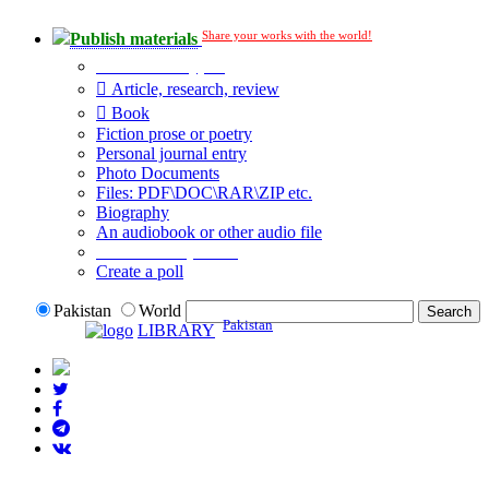
Share your works with the world!
Publish materials
Publication type?
Article, research, review
Book
Fiction prose or poetry
Personal journal entry
Photo Documents
Files: PDF\DOC\RAR\ZIP etc.
Biography
An audiobook or other audio file
Additional options:
Create a poll
Pakistan
World
Pakistan
LIBRARY