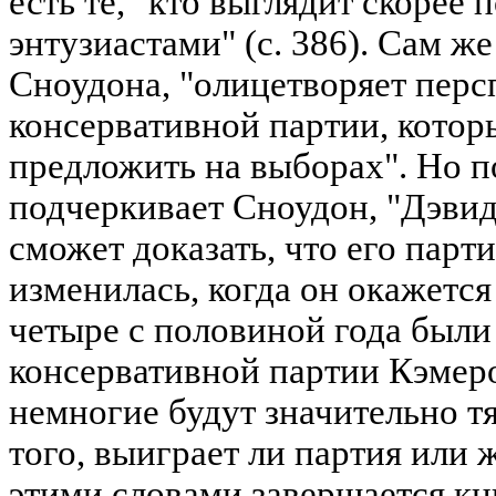
есть те, "кто выглядит скорее
энтузиастами" (с. 386). Сам ж
Сноудона, "олицетворяет пер
консервативной партии, котор
предложить на выборах". Но п
подчеркивает Сноудон, "Дэвид
сможет доказать, что его парт
изменилась, когда он окажется 
четыре с половиной года были
консервативной партии Кэмер
немногие будут значительно т
того, выиграет ли партия или же
этими словами завершается кн