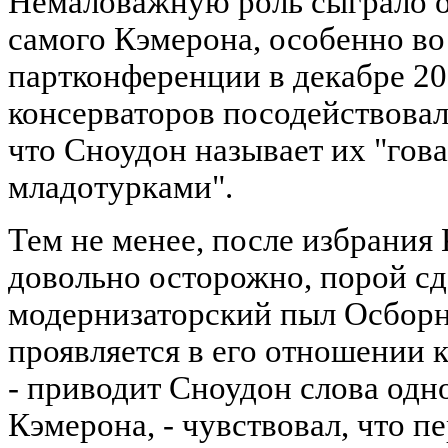
Немаловажную роль сыграло о
самого Кэмерона, особенно в
партконференции в декабре 20
консерваторов посодействовал
что Сноудон называет их "гов
младотурками".
Тем не менее, после избрания
довольно осторожно, порой с
модернизаторский пыл Осборна
проявляется в его отношении 
- приводит Сноудон слова одн
Кэмерона, - чувствовал, что п