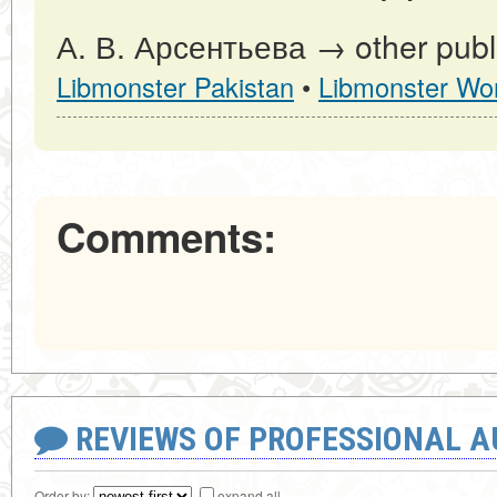
А. В. Арсентьева → other publi
Libmonster Pakistan
•
Libmonster Wor
Comments:
REVIEWS OF PROFESSIONAL 
Order by:
expand all