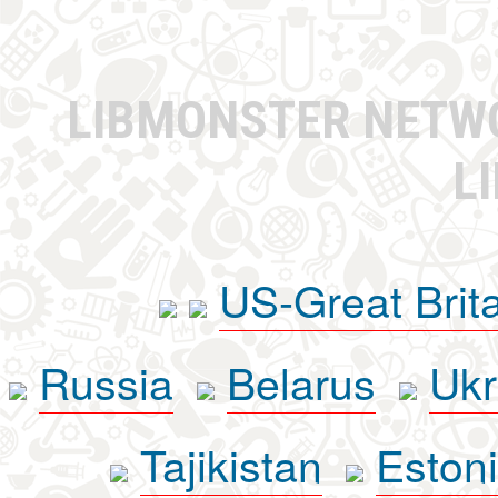
LIBMONSTER NET
L
US-Great Brit
Russia
Belarus
Ukr
Tajikistan
Eston