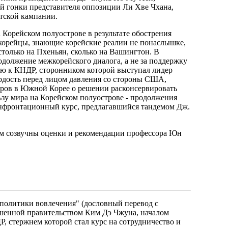
й гонки представителя оппозиции Ли Хве Чхана,
тской кампании.
 Корейском полуострове в результате обострения
окорейцы, знающие корейские реалии не понаслышке,
 столько на Пхеньян, сколько на Вашингтон. В
одолжение межкорейского диалога, а не за поддержку
ю к КНДР, сторонником которой выступал лидер
ердость перед лицом давления со стороны США,
боров в Южной Корее о решении расконсервировать
зу мира на Корейском полуострове - продолжения
конфронтационный курс, предлагавшийся тандемом Дж.
Им созвучны оценки и рекомендации профессора Юн
политики вовлечения" (дословный перевод с
глашенной правительством Ким Дэ Чжуна, началом
 стержнем которой стал курс на сотрудничество и