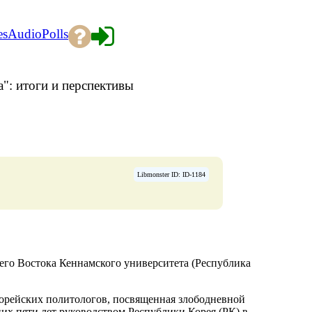
es
Audio
Polls
: итоги и перспективы
Libmonster ID: ID-1184
него Востока Кеннамского университета (Республика
корейских политологов, посвященная злободневной
их пяти лет руководством Республики Корея (РК) в