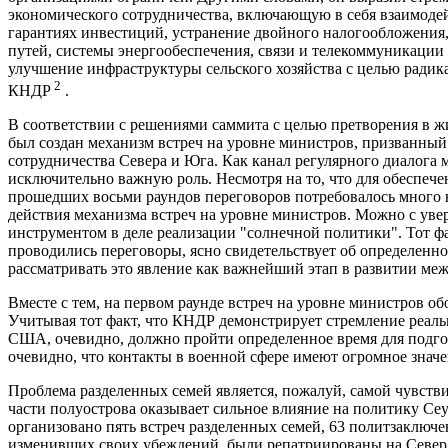
экономического сотрудничества, включающую в себя взаимодейс
гарантиях инвестиций, устранение двойного налогообложения,
путей, системы энергообеспечения, связи и телекоммуникации 
улучшение инфраструктуры сельского хозяйства с целью ради
2
КНДР
.
В соответствии с решениями саммита с целью претворения в ж
был создан механизм встреч на уровне министров, призванный
сотрудничества Севера и Юга. Как канал регулярного диалога 
исключительно важную роль. Несмотря на то, что для обеспече
прошедших восьми раундов переговоров потребовалось много 
действия механизма встреч на уровне министров. Можно с ув
инструментом в деле реализации "солнечной политики". Тот фак
проводились переговоры, ясно свидетельствует об определенно
рассматривать это явление как важнейший этап в развитии ме
Вместе с тем, на первом раунде встреч на уровне министров об
Учитывая тот факт, что КНДР демонстрирует стремление реал
США, очевидно, должно пройти определенное время для подго
очевидно, что контакты в военной сфере имеют огромное знач
Проблема разделенных семей является, пожалуй, самой чувст
части полуострова оказывает сильное влияние на политику С
организовано пять встреч разделенных семей, 63 политзаключ
изменивших своих убеждений, были репатриированы на Север.