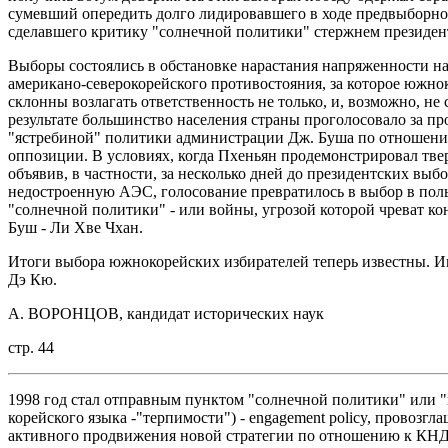
сумевший опередить долго лидировавшего в ходе предвыборно
сделавшего критику "солнечной политики" стержнем президен
Выборы состоялись в обстановке нарастания напряженности на
американо-северокорейского противостояния, за которое южн
склонны возлагать ответственность не только, и, возможно, не
результате большинство населения страны проголосовало за пр
"ястребиной" политики администрации Дж. Буша по отношени
оппозиции. В условиях, когда Пхеньян продемонстрировал тв
объявив, в частности, за несколько дней до президентских вы
недостроенную АЭС, голосование превратилось в выбор в поль
"солнечной политики" - или войны, угрозой которой чреват 
Буш - Ли Хве Чхан.
Итоги выбора южнокорейских избирателей теперь известны. 
Дэ Кю.
А. ВОРОНЦОВ, кандидат исторических наук
стр. 44
1998 год стал отправным пунктом "солнечной политики" или "
корейского языка -"терпимости") - engagement policy, провоз
активного продвижения новой стратегии по отношению к КНДР,