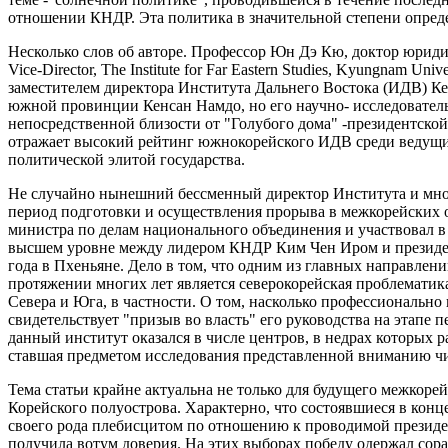
отношении КНДР. Эта политика в значительной степени опре
Несколько слов об авторе. Профессор Юн Дэ Кю, доктор юридиче
Vice-Director, The Institute for Far Eastern Studies, Kyungnam U
заместителем директора Института Дальнего Востока (ИДВ) Ке
южной провинции Кенсан Намдо, но его научно- исследователь
непосредственной близости от "Голубого дома" -президентской
отражает высокий рейтинг южнокорейского ИДВ среди ведущих
политической элитой государства.
Не случайно нынешний бессменный директор Института и мно
период подготовки и осуществления прорыва в межкорейских о
министра по делам национального объединения и участвовал в 
высшем уровне между лидером КНДР Ким Чен Иром и президе
года в Пхеньяне. Дело в том, что одним из главных направле
протяжении многих лет является северокорейская проблематик
Севера и Юга, в частности. О том, насколько профессионально
свидетельствует "призыв во власть" его руководства на этапе 
данный институт оказался в числе центров, в недрах которых 
ставшая предметом исследования представленной вниманию чи
Тема статьи крайне актуальна не только для будущего межкорей
Корейского полуострова. Характерно, что состоявшиеся в конц
своего рода плебисцитом по отношению к проводимой презид
получила вотум доверия. На этих выборах победу одержал со