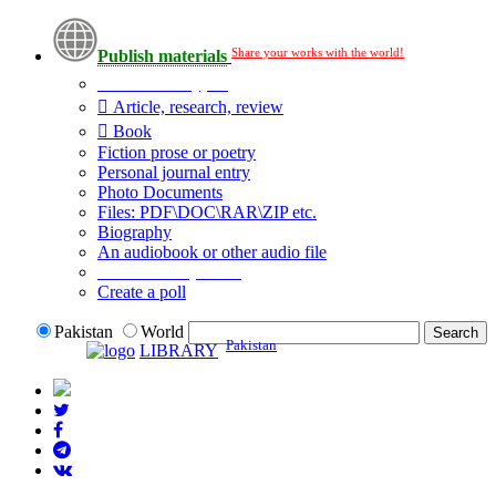
Share your works with the world!
Publish materials
Publication type?
Article, research, review
Book
Fiction prose or poetry
Personal journal entry
Photo Documents
Files: PDF\DOC\RAR\ZIP etc.
Biography
An audiobook or other audio file
Additional options:
Create a poll
Pakistan
World
Pakistan
LIBRARY