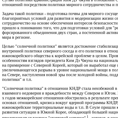
отношений посредством политики мирного сотрудничества и 
Задача такой политики - подготовка почвы для мирного сосущ
благоприятных условий для развития и модернизации жизни с
сотрудничество на основе обеспечения интересов безопасност
пришло к пониманию того, что для подготовки условий для "р
форсированного объединения двух стран, а постепенной актив
мира в регионе.
Целью "солнечной политики" является достижение стабилизац
внутренней политики северного соседа и его политики в отно
южнокорейского общества к корейской проблеме в целом. Пров
особенностям взглядов президента Ким Дэ Чжуна на национал
на примирение с Северной Кореей, который он выработал еще 
увеличивающегося разрыва в уровне национальной мощи в по
на Севере, наступления новой эры после холодной войны, по
политики" и т.п.
"Солнечная политика" в отношении КНДР стала неизбежной в 
взаимного недоверия и враждебности между Севером и Югом. Эт
х годов межкорейские отношения обострились в результате пр
основах отношений, кризиса вокруг ядерной программы КНДР,
южнокорейские территориальные воды и т.п. В Сеуле пришли к
развития ситуации в Южной Корее, обладающей большей наци
1