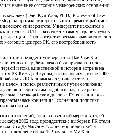
делила нынешнее состояние межкорейских отношений.
ских наук (Dae- Kyu Yoon, Ph.D., Professor of Law
niversity), на протяжении длительного времени работает
ннамского университета. Университет находится в
ский центр - ИДВ - размещен в самом сердце Сеула в
 резиденции. Такое соседство весьма символично, оно
 мозговых центров РК, его востребованность
голетний президент университета Пак Чже Кю в
тношениях на рубеже веков был призван на пост
первой и пока единственной в истории встрече на
нтом РК Ким Дэ Чжуном, состоявшейся в июне 2000
ний работы ИДВ Кеннамского университета на
а в целом и поиск реалистичных путей сближения
 и успешно ведутся там подобные научные работы,
перелома в межкорейском диалоге. Естественно, что
разрабатывалась концепция "солнечной политики",
тателя статьи.
ских отношений, но и, в известной мере, для судеб
е декабря 2002 года президентские выборы в РК стали
ентом Ким Дэ Чжуном "солнечной политике" и
ратник президента Ким Дэ Чжуна Но My Хен,