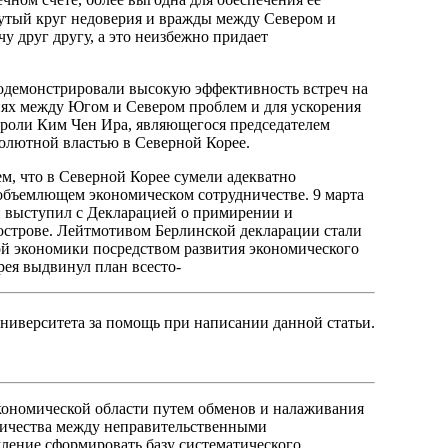
нечном счете, более выгодна для обеспечения ее
кнутый круг недоверия и вражды между Севером и
 друг другу, а это неизбежно придает
родемонстрировали высокую эффективность встреч на
ях между Югом и Севером проблем и для ускорения
 роли Ким Чен Ира, являющегося председателем
олютной властью в Северной Корее.
ем, что в Северной Корее сумели адекватно
объемлющем экономическом сотрудничестве. 9 марта
н выступил с Декларацией о примирении и
острове. Лейтмотивом Берлинской декларации стали
ой экономики посредством развития экономического
ея выдвинул план всесто-
ниверситета за помощь при написании данной статьи.
кономической области путем обменов и налаживания
дничества между неправительственными
ление сформировать базу систематического