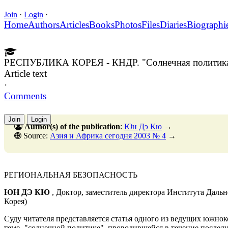
Join
·
Login
·
Home
Authors
Articles
Books
Photos
Files
Diaries
Biographi
РЕСПУБЛИКА КОРЕЯ - КНДР. "Солнечная политика"
Article text
·
Comments
Join
Login
Author(s) of the publication
:
Юн Дэ Кю
→
Source:
Азия и Африка сегодня 2003 № 4
→
РЕГИОНАЛЬНАЯ БЕЗОПАСНОСТЬ
ЮН ДЭ КЮ
, Доктор, заместитель директора Института Даль
Корея)
Суду читателя представляется статья одного из ведущих южно
теме -"солнечной политике", проводившейся в течение последн