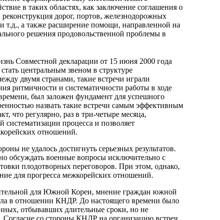
твие в таких областях, как заключение соглашения о
 реконструкция дорог, портов, железнодорожных
и т.д., а также расширение помощи, направленной на
кального решения продовольственной проблемы в
изнь Совместной декларации от 15 июня 2000 года
 стать центральным звеном в структуре
между двумя странами, такие встречи играли
ния ритмичности и систематичности работы в ходе
времени, был заложен фундамент для успешного
еренностью назвать такие встречи самым эффективным
т, что регулярно, раз в три-четыре месяца,
й систематизации процесса и позволяет
жкорейских отношений.
ороны не удалось достигнуть серьезных результатов.
ьно обсуждать военные вопросы исключительно с
товки плодотворных переговоров. При этом, однако,
ение для прогресса межкорейских отношений.
вительной для Южной Кореи, мнение граждан южной
еула в отношении КНДР. До настоящего времени было
енных, отбывавших длительные сроки, но не
 Согласие со стороны КНДР на организацию встреч