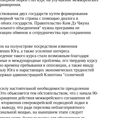
примирения.
ествования двух государств путем формирования
еверной части страны с помощью диалога и
и обоих государств. Правительство Ким Дэ Чжуна
еального объединения" нужна программа не
изации обменов и сотрудничества при сохранении
ии на полуострове посредством изменения
шении Юга, а также усиление интереса
едение такого курса стало возможным благодаря
ьные и международные проблемы, его твердому курсу
во времена пребывания в оппозиции, а также ввиду
льзу Юга и нарастающих экономических трудностей
ддержки администрацией Клинтона "солнечной
силу настоятельной необходимости преодоления
о объясняется тем обстоятельством, что с начала 90-
екращения действия межкорейского соглашения об
 вторжения северокорейской подводной лодки в
 выводу, что ради перелома неблагоприятного
ональной мощью, на нынешнем этапе следует