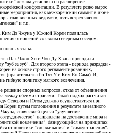
литики" лежала установка на расширение
корейской конфронтации. В результате резко вырос
пные мероприятия, как межкорейский саммит в июне
воры глав военных ведомств, пять встреч членов
гансан" и т.п.
та Ким Дэ Чжуна у Южной Кореи появилась
учшения отношений со своим северным соседом.
основных этапа.
ьства Пак Чжон Хи и Чон Ду Хвана проводили
зуб за зуб". Для второго этапа - периода разрядки -
ореи на основе строго регламентированных,
в (правительства Ро Тхэ У и Ким Ен Сама). И,
знь гибкую политику мягкого вовлечения.
е решение спорных вопросов, отказ от объединения
ва между обеими странами. Такой подход рассчитан
между Севером и Югом должно осуществляться при
ия Кореи путем поглощения в результате внезапного
 Чжуна, ставя своей целью "улучшение
отрудничество", направлена на достижение мира и
"политикой вовлечения", базирующейся на принципах
ся от политики "сдерживания" и "самоустранения".
верной Кореи стал курс на улучшение межкорейских