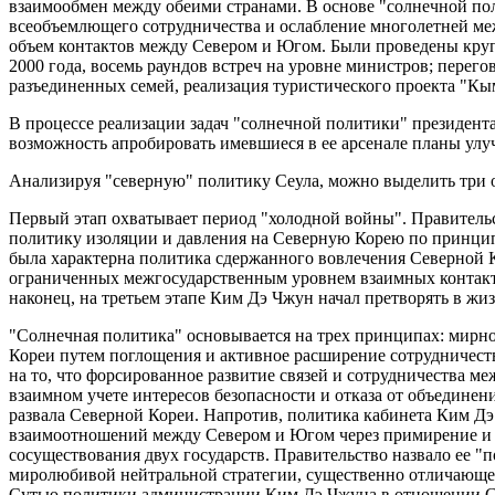
взаимообмен между обеими странами. В основе "солнечной по
всеобъемлющего сотрудничества и ослабление многолетней меж
объем контактов между Севером и Югом. Были проведены кру
2000 года, восемь раундов встреч на уровне министров; перего
разъединенных семей, реализация туристического проекта "Кым
В процессе реализации задач "солнечной политики" президен
возможность апробировать имевшиеся в ее арсенале планы ул
Анализируя "северную" политику Сеула, можно выделить три 
Первый этап охватывает период "холодной войны". Правител
политику изоляции и давления на Северную Корею по принципу "
была характерна политика сдержанного вовлечения Северной К
ограниченных межгосударственным уровнем взаимных контакто
наконец, на третьем этапе Ким Дэ Чжун начал претворять в жи
"Солнечная политика" основывается на трех принципах: мирно
Кореи путем поглощения и активное расширение сотрудничест
на то, что форсированное развитие связей и сотрудничества 
взаимном учете интересов безопасности и отказа от объединен
развала Северной Кореи. Напротив, политика кабинета Ким Дэ
взаимоотношений между Севером и Югом через примирение и с
сосуществования двух государств. Правительство назвало ее 
миролюбивой нейтральной стратегии, существенно отличающей
Сутью политики администрации Ким Дэ Чжуна в отношении Се