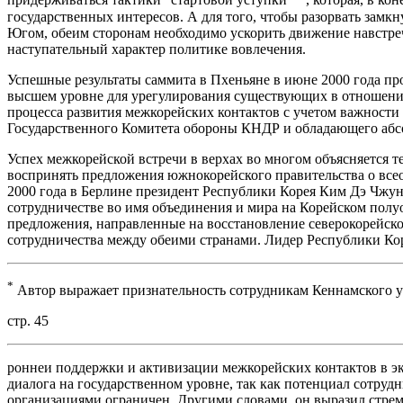
придерживаться тактики "стартовой уступки"
, которая, в ко
государственных интересов. А для того, чтобы разорвать зам
Югом, обеим сторонам необходимо ускорить движение навстречу
наступательный характер политике вовлечения.
Успешные результаты саммита в Пхеньяне в июне 2000 года п
высшем уровне для урегулирования существующих в отношени
процесса развития межкорейских контактов с учетом важности
Государственного Комитета обороны КНДР и обладающего абс
Успех межкорейской встречи в верхах во многом объясняется т
воспринять предложения южнокорейского правительства о все
2000 года в Берлине президент Республики Корея Ким Дэ Чжу
сотрудничестве во имя объединения и мира на Корейском полу
предложения, направленные на восстановление северокорейск
сотрудничества между обеими странами. Лидер Республики Кор
*
Автор выражает признательность сотрудникам Кеннамского у
стр. 45
роннеи поддержки и активизации межкорейских контактов в э
диалога на государственном уровне, так как потенциал сотру
организациями ограничен. Другими словами, он выразил стрем