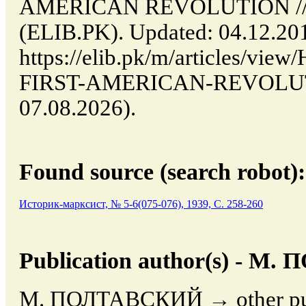
AMERICAN REVOLUTION // Is
(ELIB.PK). Updated: 04.12.20
https://elib.pk/m/articles/v
FIRST-AMERICAN-REVOLUTIO
07.08.2026).
Found source (search robot):
Историк-марксист, № 5-6(075-076), 1939, C. 258-260
Publication author(s) - 
М. ПОЛТАВСКИЙ → other publ