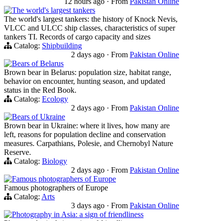
12 hours ago
·
From
Pakistan Online
The world's largest tankers
The world's largest tankers: the history of Knock Nevis,
VLCC and ULCC ship classes, characteristics of super
tankers TI. Records of cargo capacity and sizes
Catalog:
Shipbuilding
2 days ago
·
From
Pakistan Online
Bears of Belarus
Brown bear in Belarus: population size, habitat range,
behavior on encounter, hunting season, and updated
status in the Red Book.
Catalog:
Ecology
2 days ago
·
From
Pakistan Online
Bears of Ukraine
Brown bear in Ukraine: where it lives, how many are
left, reasons for population decline and conservation
measures. Carpathians, Polesie, and Chernobyl Nature
Reserve.
Catalog:
Biology
2 days ago
·
From
Pakistan Online
Famous photographers of Europe
Famous photographers of Europe
Catalog:
Arts
3 days ago
·
From
Pakistan Online
Photography in Asia: a sign of friendliness