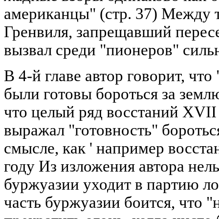
американцы" (стр. 37) Между т
Гренвиля, запрещавший пересел
вызвал среди "пионеров" силь
В 4-й главе автор говорит, чт
были готовы бороться за земл
что целый ряд восстаний XVII 
выражал "готовность" боротьс
смысле, как ' например восста
году Из изложения автора нель
буржуазии уходит в партию ло
часть буржуазии боится, что "