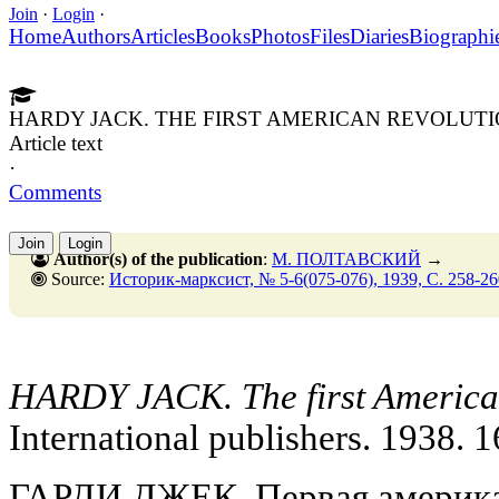
Join
·
Login
·
Home
Authors
Articles
Books
Photos
Files
Diaries
Biographi
HARDY JACK. THE FIRST AMERICAN REVOLUT
Article text
·
Comments
Join
Login
Author(s) of the publication
:
М. ПОЛТАВСКИЙ
→
Source:
Историк-марксист, № 5-6(075-076), 1939, C. 258-26
HARDY JACK. The first America
International publishers. 1938. 1
ГАРДИ ДЖЕК. Первая америка