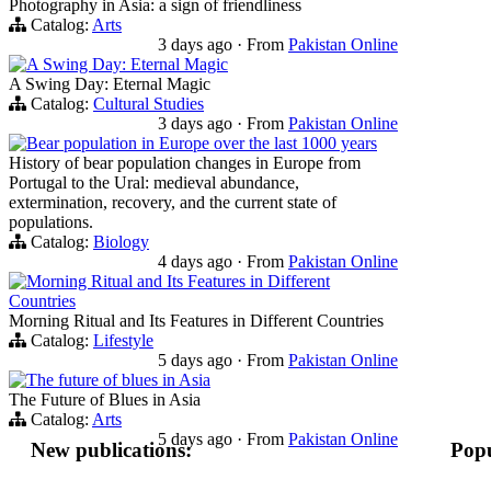
Photography in Asia: a sign of friendliness
Catalog:
Arts
3 days ago
·
From
Pakistan Online
A Swing Day: Eternal Magic
A Swing Day: Eternal Magic
Catalog:
Cultural Studies
3 days ago
·
From
Pakistan Online
Bear population in Europe over the last 1000 years
History of bear population changes in Europe from
Portugal to the Ural: medieval abundance,
extermination, recovery, and the current state of
populations.
Catalog:
Biology
4 days ago
·
From
Pakistan Online
Morning Ritual and Its Features in Different
Countries
Morning Ritual and Its Features in Different Countries
Catalog:
Lifestyle
5 days ago
·
From
Pakistan Online
The future of blues in Asia
The Future of Blues in Asia
Catalog:
Arts
5 days ago
·
From
Pakistan Online
New publications:
Popu