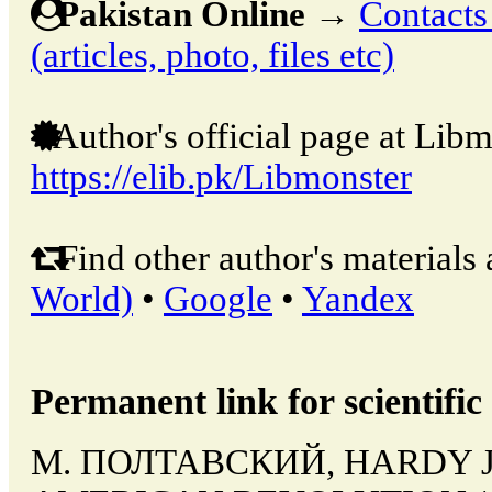
Pakistan Online
→
Contacts
(articles, photo, files etc)
Author's official page at Libm
https://elib.pk/Libmonster
Find other author's materials 
World)
•
Google
•
Yandex
Permanent link for scientific 
М. ПОЛТАВСКИЙ, HARDY J