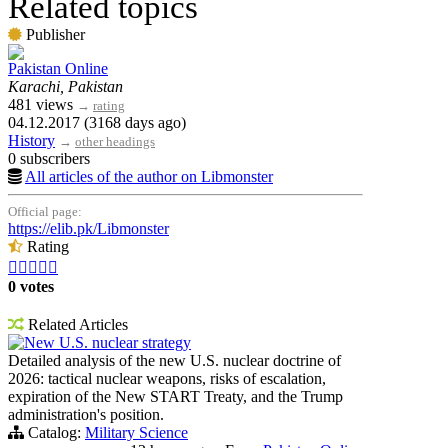
Related topics
Publisher
Pakistan Online
Karachi, Pakistan
481 views
→
rating
04.12.2017 (3168 days ago)
History
→
other headings
0 subscribers
All articles of the author on Libmonster
Official page:
https://elib.pk/Libmonster
Rating





0 votes
Related Articles
New U.S. nuclear strategy
Detailed analysis of the new U.S. nuclear doctrine of
2026: tactical nuclear weapons, risks of escalation,
expiration of the New START Treaty, and the Trump
administration's position.
Catalog:
Military Science