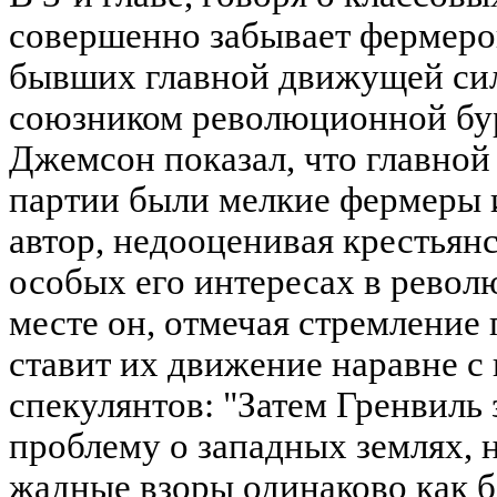
совершенно забывает фермеров
бывших главной движущей си
союзником революционной бу
Джемсон показал, что главно
партии были мелкие фермеры 
автор, недооценивая крестьянс
особых его интересах в револ
месте он, отмечая стремление 
ставит их движение наравне 
спекулянтов: "Затем Гренвиль
проблему о западных землях, 
жадные взоры одинаково как б