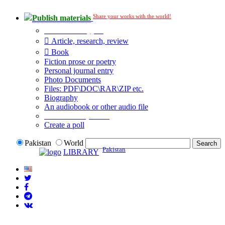
Share your works with the world!
Publish materials
Publication type?
Article, research, review
Book
Fiction prose or poetry
Personal journal entry
Photo Documents
Files: PDF\DOC\RAR\ZIP etc.
Biography
An audiobook or other audio file
Additional options:
Create a poll
Pakistan
World
Pakistan
LIBRARY