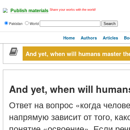
Share your works with the world!
Publish materials
Pakistan
World
Home
Authors
Articles
Bo
And yet, when will humans master t
And yet, when will huma
Ответ на вопрос «когда челов
напрямую зависит от того, ка
понятие «освоение». Если реч