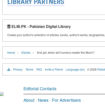
LIBRARY PARTNERS
ELIB.PK - Pakistan Digital Library
Create your author's collection of articles, books, author's works, biographies
›
›
Home
Diaries
And yet, when will humans master the Moon?
Privacy
Terms
FAQ
Invite a Friend
Language (en)
© 2026
Pakist
Editorial Contacts
About
·
News
·
For Advertisers