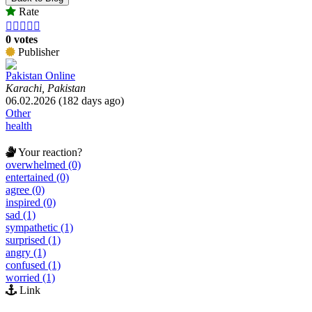
Rate





0 votes
Publisher
Pakistan Online
Karachi, Pakistan
06.02.2026 (182 days ago)
Other
health
Your reaction?
overwhelmed (0)
entertained (0)
agree (0)
inspired (0)
sad (1)
sympathetic (1)
surprised (1)
angry (1)
confused (1)
worried (1)
Link