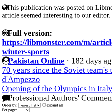
This publication was posted on Libmo
article seemed interesting to our editor.
Full version:
https://libmonster.com/m/artic
winter-sports
Pakistan Online
·
182 days a
70 years since the Soviet team's 
d'Ampezzo
Opening of the Olympics in Italy
Professional Authors' Commen
Order by:
expand all
Per page: