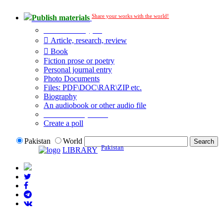
Share your works with the world!
Publish materials
Publication type?
Article, research, review
Book
Fiction prose or poetry
Personal journal entry
Photo Documents
Files: PDF\DOC\RAR\ZIP etc.
Biography
An audiobook or other audio file
Additional options:
Create a poll
Pakistan
World
Pakistan
LIBRARY