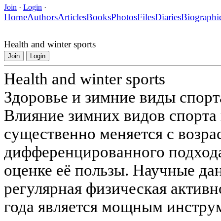
Join
·
Login
·
Home
Authors
Articles
Books
Photos
Files
Diaries
Biographi
Health and winter sports
Join
Login
Health and winter sports
Здоровье и зимние виды спорта
Влияние зимних видов спорта 
существенно меняется с возрас
дифференцированного подхода
оценке её пользы. Научные да
регулярная физическая активн
года является мощным инстру