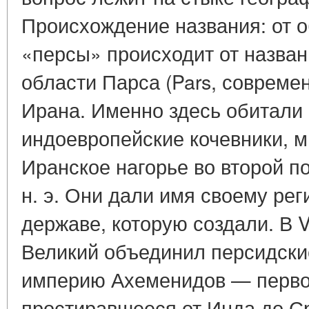
Происхождение названия: от 
«персы» происходит от назван
области Парса (Pars, совреме
Ирана. Именно здесь обитали
индоевропейские кочевники, 
Иранское нагорье во второй по
н. э. Они дали имя своему рег
державе, которую создали. В VI 
Великий объединил персидски
империю Ахеменидов — первое
простиравшееся от Инда до С