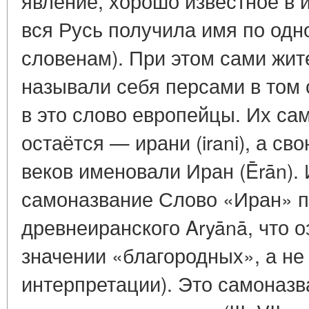
явление, хорошо известное в 
вся Русь получила имя по од
словенам). При этом сами жит
называли себя персами в том
в это слово европейцы. Их са
остаётся — ирани (irani), а св
веков именовали Иран (Ērān).
самоназвание Слово «Иран» п
древнеиранского Aryānā, что о
значении «благородных», а не
интерпретации). Это самоназ