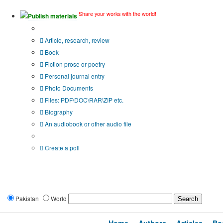
Share your works with the world!
Publish materials
Publication type?
Article, research, review
Book
Fiction prose or poetry
Personal journal entry
Photo Documents
Files: PDF\DOC\RAR\ZIP etc.
Biography
An audiobook or other audio file
Additional options:
Create a poll
Pakistan
World