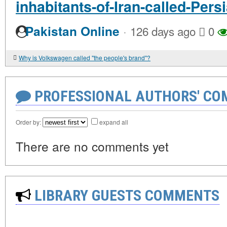
inhabitants-of-Iran-called-Pers
·
Pakistan Online
126 days ago
0
Why is Volkswagen called "the people's brand"?
PROFESSIONAL AUTHORS' CO
Order by:
expand all
There are no comments yet
LIBRARY GUESTS COMMENTS