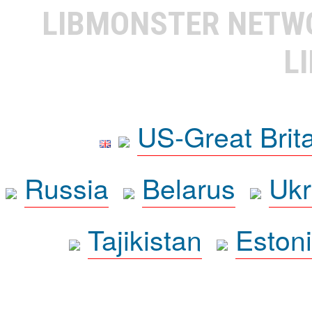
LIBMONSTER NET
L
US-Great Brit
Russia
Belarus
Ukr
Tajikistan
Eston