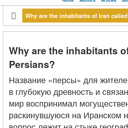
Home
Authors
Articles
Bo
Why are the inhabitants of Iran calle
Why are the inhabitants of
Persians?
Название «персы» для жителе
в глубокую древность и связан
мир воспринимал могуществе
раскинувшуюся на Иранском на
вопрос лежит на стыке географ