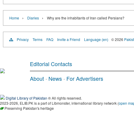
›
›
Home
Diaries
Why are the inhabitants of Iran called Persians?
Privacy
Terms
FAQ
Invite a Friend
Language (en)
© 2026
Pakist
Editorial Contacts
About
·
News
·
For Advertisers
Digital Library of Pakistan
® All rights reserved.
2023-2026, ELIB.PK is a part of Libmonster, international library network (
open ma
Preserving Pakistan's heritage