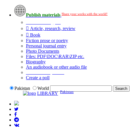
Share your works with the world!
Publish materials
Publication type?
Article, research, review
Book
Fiction prose or poetry
Personal journal entry
Photo Documents
Files: PDF\DOC\RAR\ZIP etc.
Biography
An audiobook or other audio file
Additional options:
Create a poll
Pakistan
World
Pakistan
LIBRARY