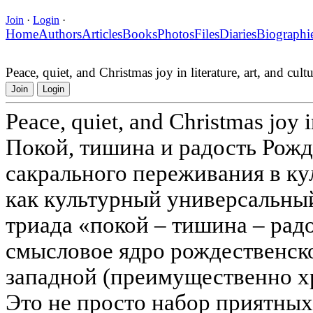
Join
·
Login
·
Home
Authors
Articles
Books
Photos
Files
Diaries
Biographi
Peace, quiet, and Christmas joy in literature, art, and cult
Join
Login
Peace, quiet, and Christmas joy in
Покой, тишина и радость Рожд
сакрального переживания в ку
как культурный универсальны
триада «покой – тишина – рад
смысловое ядро рождественск
западной (преимущественно хр
Это не просто набор приятных