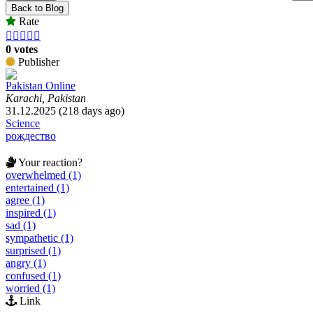
Back to Blog
Rate





0 votes
Publisher
Pakistan Online
Karachi, Pakistan
31.12.2025 (218 days ago)
Science
рождество
Your reaction?
overwhelmed (1)
entertained (1)
agree (1)
inspired (1)
sad (1)
sympathetic (1)
surprised (1)
angry (1)
confused (1)
worried (1)
Link