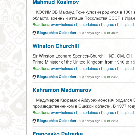
Mahmud Kosimov
КОСИМОВ Махмуд Тожикулович родился в 1901 год
области, военный атташе Посольства СССР в Иран
Reactions:
overwhelmed (1)
entertained (1)
agree (1)
inspired
Biographies Collection
·
3287 days ago
0
3805
Winston Churchill
Sir Winston Leonard Spencer-Churchill, KG, OM, CH,
Prime Minister of the United Kingdom from 1940 to 1
Reactions:
overwhelmed (1)
entertained (1)
agree (1)
inspired
Biographies Collection
·
3287 days ago
0
2368
Kahramon Madumarov
Мадумаров Кахрамон Абдурахмонович родился 3 м
производственником в Ошской области. В 1977 год
Reactions:
overwhelmed (1)
entertained (1)
agree (1)
inspired
Biographies Collection
·
3287 days ago
0
2234
Francesko Petrarka