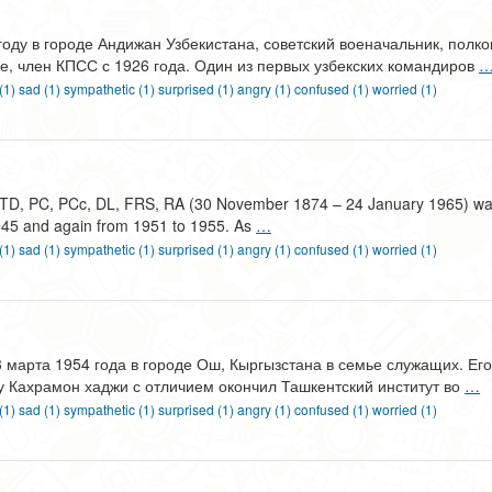
у в городе Андижан Узбекистана, советский военачальник, полко
е, член КПСС с 1926 года. Один из первых узбекских командиров
 (1)
sad (1)
sympathetic (1)
surprised (1)
angry (1)
confused (1)
worried (1)
 TD, PC, PCc, DL, FRS, RA (30 November 1874 – 24 January 1965) was a
945 and again from 1951 to 1955. As
…
 (1)
sad (1)
sympathetic (1)
surprised (1)
angry (1)
confused (1)
worried (1)
арта 1954 года в городе Ош, Кыргызстана в семье служащих. Ег
у Кахрамон хаджи с отличием окончил Ташкентский институт во
…
 (1)
sad (1)
sympathetic (1)
surprised (1)
angry (1)
confused (1)
worried (1)