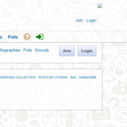
Join
·
Login
o
Polls
Biographies
·
Polls
·
Sounds
Join
Login
GRAPHIES COLLECTION
·
POSTS BY OTHERS
·
RSS
·
SUBSCRIBE