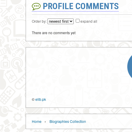
PROFILE COMMENTS
Order by:
expand all
There are no comments yet
©
elib.pk
›
Home
Biographies Collection