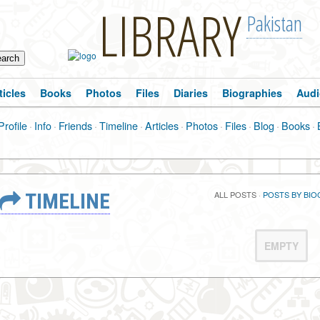
LIBRARY
Pakistan
ticles
Books
Photos
Files
Diaries
Biographies
Audi
Profile
·
Info
·
Friends
·
Timeline
·
Articles
·
Photos
·
Files
·
Blog
·
Books
·
TIMELINE
ALL POSTS
·
POSTS BY BIO
EMPTY