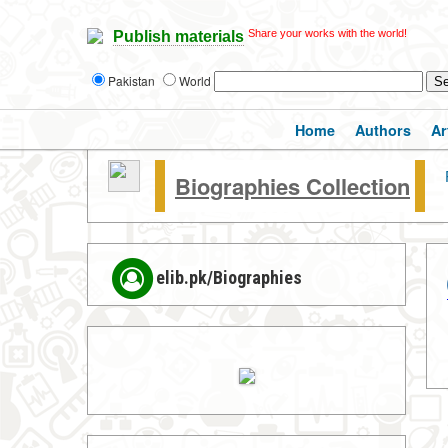
Share your works with the world!
Publish materials
Pakistan
World
Home
Authors
Ar
Biographies Collection
elib.pk/Biographies