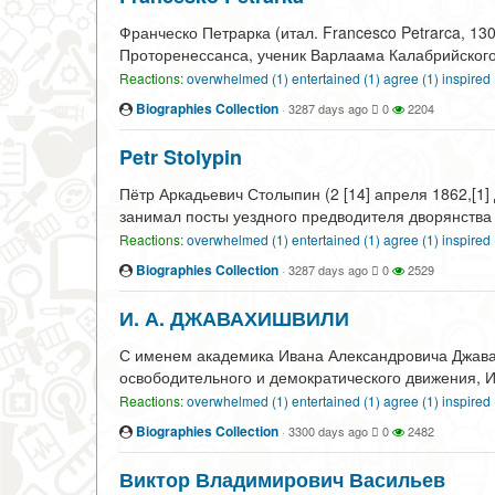
Франческо Петрарка (итал. Francesco Petrarca, 1
Проторенессанса, ученик Варлаама Калабрийского.
Reactions:
overwhelmed (1)
entertained (1)
agree (1)
inspired
Biographies Collection
·
3287 days ago
0
2204
Petr Stolypin
Пётр Аркадьевич Столыпин (2 [14] апреля 1862,[1]
занимал посты уездного предводителя дворянства 
Reactions:
overwhelmed (1)
entertained (1)
agree (1)
inspired
Biographies Collection
·
3287 days ago
0
2529
И. А. ДЖАВАХИШВИЛИ
С именем академика Ивана Александровича Джавах
освободительного и демократического движения, И
Reactions:
overwhelmed (1)
entertained (1)
agree (1)
inspired
Biographies Collection
·
3300 days ago
0
2482
Виктор Владимирович Васильев