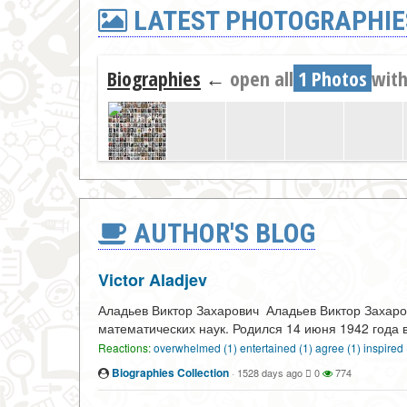
LATEST PHOTOGRAPHIE
Biographies
←
open all
1 Photos
with
AUTHOR'S BLOG
Victor Aladjev
Аладьев Виктор Захарович Аладьев Виктор Захар
математических наук. Родился 14 июня 1942 года в
Reactions:
overwhelmed (1)
entertained (1)
agree (1)
inspired
Biographies Collection
·
1528 days ago
0
774