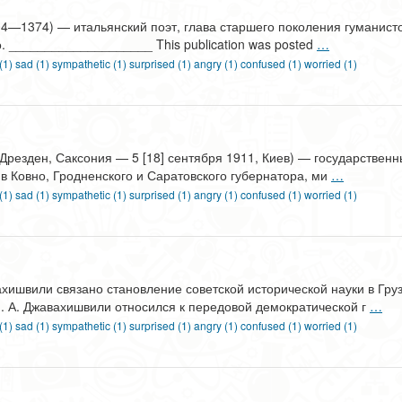
304—1374) — итальянский поэт, глава старшего поколения гуманист
 ____________________ This publication was posted
…
 (1)
sad (1)
sympathetic (1)
surprised (1)
angry (1)
confused (1)
worried (1)
 Дрезден, Саксония — 5 [18] сентября 1911, Киев) — государствен
в Ковно, Гродненского и Саратовского губернатора, ми
…
 (1)
sad (1)
sympathetic (1)
surprised (1)
angry (1)
confused (1)
worried (1)
ишвили связано становление советской исторической науки в Гру
. А. Джавахишвили относился к передовой демократической г
…
 (1)
sad (1)
sympathetic (1)
surprised (1)
angry (1)
confused (1)
worried (1)