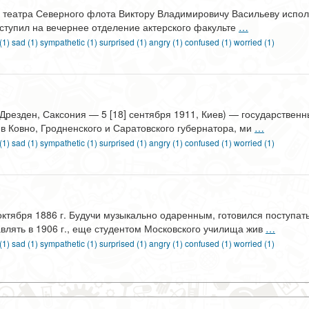
 театра Северного флота Виктору Владимировичу Васильеву исполни
поступил на вечернее отделение актерского факульте
…
 (1)
sad (1)
sympathetic (1)
surprised (1)
angry (1)
confused (1)
worried (1)
 Дрезден, Саксония — 5 [18] сентября 1911, Киев) — государствен
в Ковно, Гродненского и Саратовского губернатора, ми
…
 (1)
sad (1)
sympathetic (1)
surprised (1)
angry (1)
confused (1)
worried (1)
октября 1886 г. Будучи музыкально одаренным, готовился поступат
влять в 1906 г., еще студентом Московского училища жив
…
 (1)
sad (1)
sympathetic (1)
surprised (1)
angry (1)
confused (1)
worried (1)