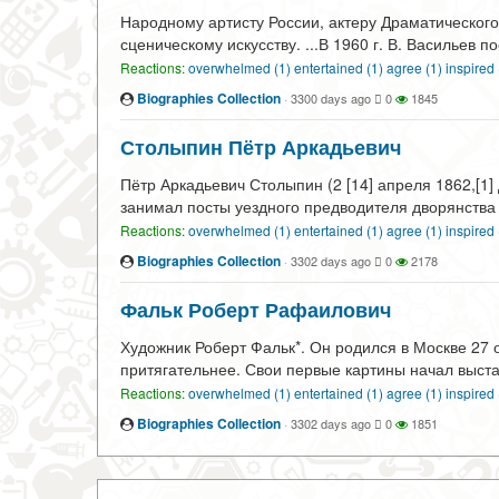
Народному артисту России, актеру Драматического
сценическому искусству. ...В 1960 г. В. Васильев 
Reactions:
overwhelmed (1)
entertained (1)
agree (1)
inspired
Biographies Collection
·
3300 days ago
0
1845
Столыпин Пётр Аркадьевич
Пётр Аркадьевич Столыпин (2 [14] апреля 1862,[1]
занимал посты уездного предводителя дворянства 
Reactions:
overwhelmed (1)
entertained (1)
agree (1)
inspired
Biographies Collection
·
3302 days ago
0
2178
Фальк Роберт Рафаилович
Художник Роберт Фальк*. Он родился в Москве 27 
притягательнее. Свои первые картины начал выста
Reactions:
overwhelmed (1)
entertained (1)
agree (1)
inspired
Biographies Collection
·
3302 days ago
0
1851